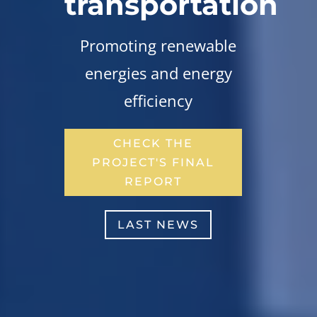
transportation
Promoting renewable
energies and energy
efficiency
CHECK THE
PROJECT'S FINAL
REPORT
LAST NEWS